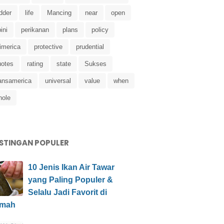
dder
life
Mancing
near
open
ini
perikanan
plans
policy
imerica
protective
prudential
uotes
rating
state
Sukses
ransamerica
universal
value
when
hole
STINGAN POPULER
10 Jenis Ikan Air Tawar
yang Paling Populer &
Selalu Jadi Favorit di
mah