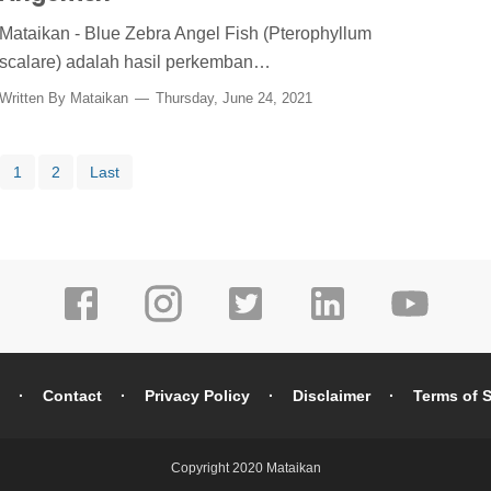
Mataikan - Blue Zebra Angel Fish (Pterophyllum
scalare) adalah hasil perkemban…
Written By
Mataikan
Thursday, June 24, 2021
1
2
Last
Contact
Privacy Policy
Disclaimer
Terms of S
Copyright 2020
Mataikan