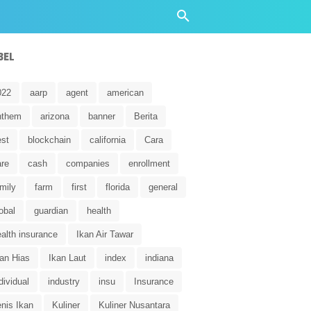
BEL
022
aarp
agent
american
nthem
arizona
banner
Berita
est
blockchain
california
Cara
are
cash
companies
enrollment
mily
farm
first
florida
general
obal
guardian
health
alth insurance
Ikan Air Tawar
kan Hias
Ikan Laut
index
indiana
dividual
industry
insu
Insurance
nis Ikan
Kuliner
Kuliner Nusantara