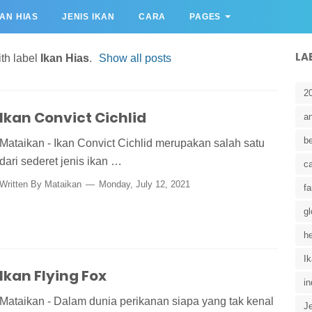
KAN HIAS
JENIS IKAN
CARA
PAGES
LA
th label
Ikan Hias
.
Show all posts
2
Ikan Convict Cichlid
a
b
Mataikan - Ikan Convict Cichlid merupakan salah satu
dari sederet jenis ikan …
c
Written By
Mataikan
Monday, July 12, 2021
fa
gl
he
I
Ikan Flying Fox
in
Mataikan - Dalam dunia perikanan siapa yang tak kenal
Je