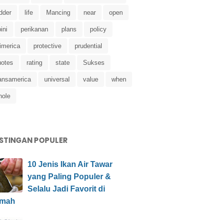
dder
life
Mancing
near
open
ini
perikanan
plans
policy
imerica
protective
prudential
uotes
rating
state
Sukses
ransamerica
universal
value
when
hole
STINGAN POPULER
10 Jenis Ikan Air Tawar
yang Paling Populer &
Selalu Jadi Favorit di
mah