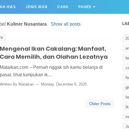
KAN HIAS
JENIS IKAN
CARA
PAGES
LA
abel
Kuliner Nusantara
.
Show all posts
ra
2
Mengenal Ikan Cakalang: Manfaat,
a
Cara Memilih, dan Olahan Lezatnya
b
Mataikan.com – Pernah nggak sih kamu belanja di
c
pasar, lihat tumpukan ik…
fa
Written By
Mataikan
Monday, December 8, 2025
gl
he
Older Posts
I
in
Je