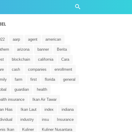
BEL
022
aarp
agent
american
nthem
arizona
banner
Berita
est
blockchain
california
Cara
are
cash
companies
enrollment
mily
farm
first
florida
general
obal
guardian
health
alth insurance
Ikan Air Tawar
kan Hias
Ikan Laut
index
indiana
dividual
industry
insu
Insurance
nis Ikan
Kuliner
Kuliner Nusantara