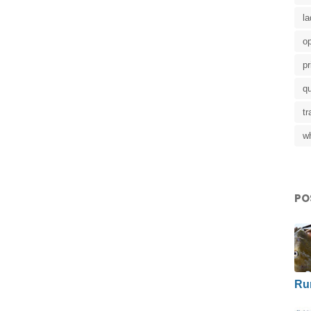
la
op
pr
q
t
w
PO
Ru